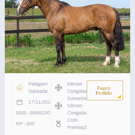
Pelagem
Sêmen
Fazer
Gateada
Congelado
Pedido
Somente
17/11/2018
Sêmen
SBB - B665230
Congelado
Com
RP - 303
Premiações