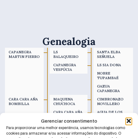
Genealogia
CAPANEGRA
LS
SANTA ELBA
MARTIN FIERRO
BALAQUEIRO
SEÑUELA
CAPANEGRA
LS SIA DONA
VESPÚCIA
NOBRE
TUPAMBAÉ
GAZUA
CAPANEGRA
CARA CARA AÑA
MAQUENA
CIMBRONAZO
BOMBILLA
CHUCHOCA
NOVILLERO
CARA CARA AÑA
AGUA DE LOS
LA HUELLA
C.RIGUROSA II
Gerenciar consentimento
CIMBRONAZO
Para proporcionar uma melhor experiência, usamos tecnologias como
NOVILLERO
cookies para armazenar e/ou acessar informações do dispositivo. O
CARA CARA AÑA