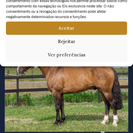
consentimento com essas tecnologias nos permite processar dados como
GUATANA
comportamento da navegação ou IDs exclusivos neste site. O não
consentimento ou a revogação do consentimento pode afetar
negativamente determinados recursos e funções.
Aceitar
Rejeitar
Ver preferências