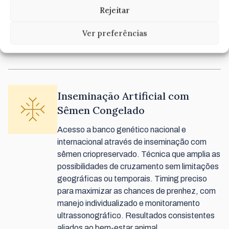
falhas reprodutivas e para matrizes de alto
Rejeitar
valor que podem gerar múltiplos produtos por
temporada sem comprometer sua carreira
Ver preferências
esportiva.
Inseminação Artificial com
Sêmen Congelado
Acesso a banco genético nacional e
internacional através de inseminação com
sêmen criopreservado. Técnica que amplia as
possibilidades de cruzamento sem limitações
geográficas ou temporais. Timing preciso
para maximizar as chances de prenhez, com
manejo individualizado e monitoramento
ultrassonográfico. Resultados consistentes
aliados ao bem-estar animal.