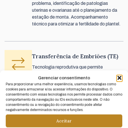
problema, identificação de patologias
uterinas e ovarianas até o planejamento da
estação de monta. Acompanhamento
técnico para otimizar a fertilidade do plantel.
Transferência de Embriões (TE)
Tecnologia reprodutiva que permite
multiplicar a genética das suas melhores
Gerenciar consentimento
éguas. Atualmente as principais reprodutoras
Para proporcionar uma melhor experiência, usamos tecnologias como
da Raça Crioula podem doar até 3 embriões
cookies para armazenar e/ou acessar informações do dispositivo. O
por temporada de monta. Coleta, avaliação e
consentimento com essas tecnologias nos permite processar dados como
comportamento da navegação ou IDs exclusivos neste site. O não
transferência de embriões para receptoras
consentimento ou a revogação do consentimento pode afetar
selecionadas do nosso plantel de receptoras.
negativamente determinados recursos e funções.
Técnica indicada para fêmeas em campanha
Aceitar
funcional ou morfológica, éguas idosas com