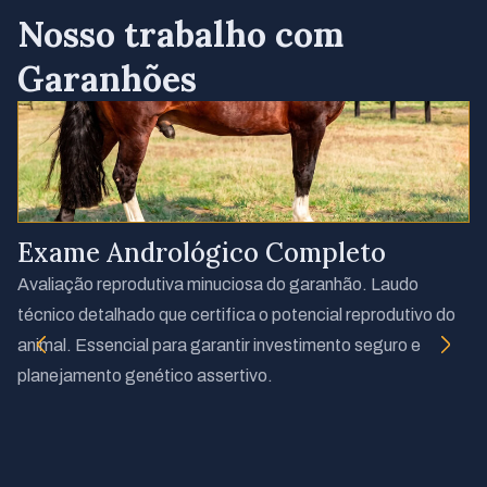
Nosso trabalho com
Garanhões
Exame Andrológico Completo
I
Avaliação reprodutiva minuciosa do garanhão. Laudo
Ac
técnico detalhado que certifica o potencial reprodutivo do
cr
animal. Essencial para garantir investimento seguro e
in
planejamento genético assertivo.
tr
ge